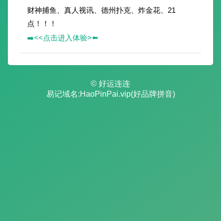
财神捕鱼、真人视讯、德州扑克、炸金花、21
点！！！
➡️<<点击进入体验>⬅️
© 好运连连
易记域名:HaoPinPai.vip(好品牌拼音)